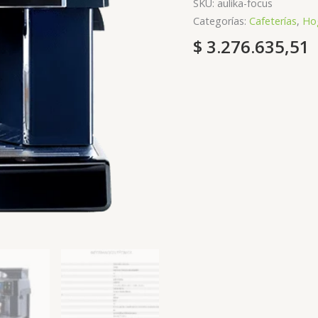
SKU:
aulika-focus
Categorías:
Cafeterías
,
Ho
$
3.276.635,51