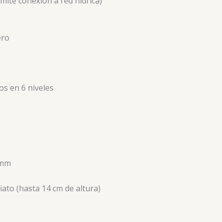
ite conexión a red hídrica)
ero
os en 6 niveles
5 mm
iato (hasta 14 cm de altura)