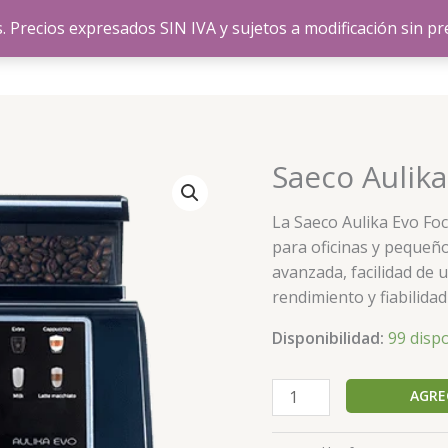
s. Precios expresados SIN IVA y sujetos a modificación sin pr
rios
Insumos
Tienda
Saeco Aulik
Saeco
Aulika
Focus
La Saeco Aulika Evo Fo
cantidad
para oficinas y pequeñ
avanzada, facilidad de 
rendimiento y fiabilidad
Disponibilidad:
99 disp
AGRE