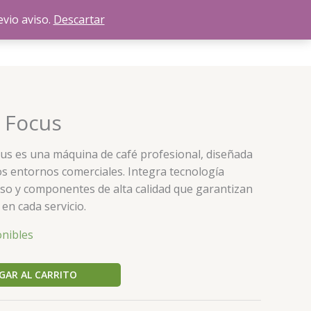
evio aviso.
Descartar
$
0,00
Sobre nosotros
Contacto
a Focus
cus es una máquina de café profesional, diseñada
os entornos comerciales. Integra tecnología
uso y componentes de alta calidad que garantizan
 en cada servicio.
onibles
GAR AL CARRITO