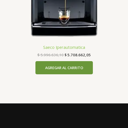
Saeco Iperautomatica
$
5.996.636,10
$
5.708.662,05
AGREGAR AL CARRITO