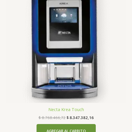
Necta Krea Touch
$
8.768.466,72
$
8.347.382,16
AGREGAR AL CARRITO