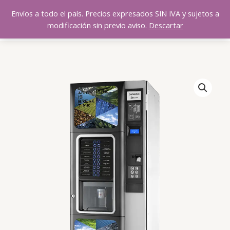
Ir
Envíos a todo el país. Precios expresados SIN IVA y sujetos a
al
$
0,00
modificación sin previo aviso.
Descartar
contenido
Necta
Barista
500
cantidad