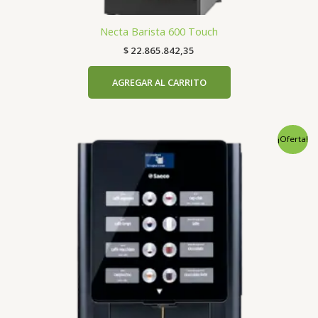
Necta Barista 600 Touch
$
22.865.842,35
AGREGAR AL CARRITO
Original
Current
¡Oferta!
price
price
was:
is:
$ 5.996.636,10.
$ 5.708.662,05.