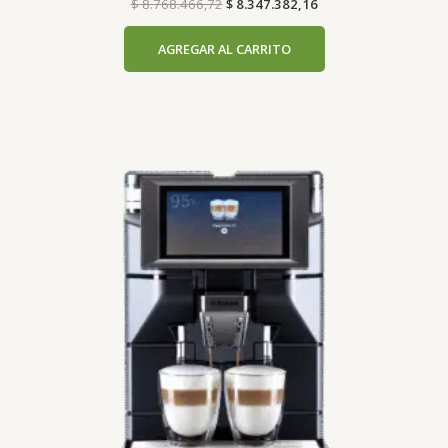
$
8.768.466,72
$
8.347.382,16
AGREGAR AL CARRITO