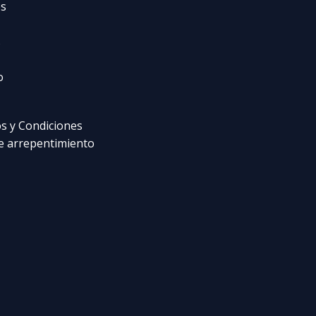
s
s
o
s y Condiciones
e arrepentimiento