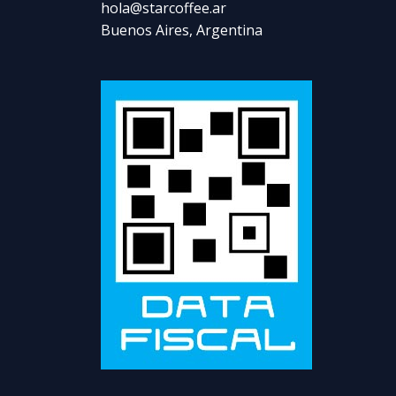
hola@starcoffee.ar
Buenos Aires, Argentina